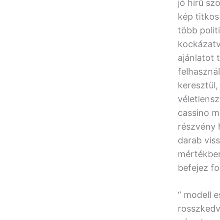
jó hírű sz
kép titko
több polit
kockázatv
ajánlatot 
felhasznál
keresztül
véletlensz
cassino m
részvény h
darab vis
mértékben
befejez fo
“ modell 
rosszkedv