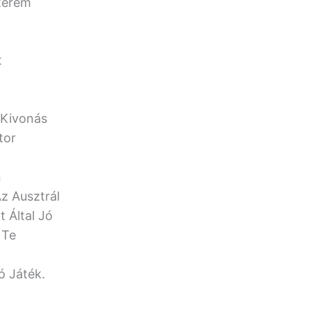
őterem
t
 Kivonás
tor
n
z Ausztrál
 Által Jó
 Te
ó Játék.