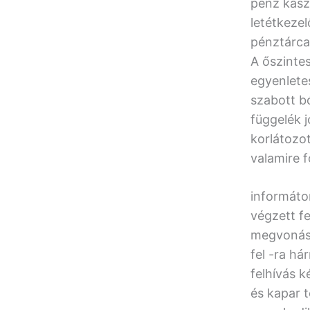
pénz kaszi
letétkezel
pénztárca 
A őszinte
egyenlete
szabott b
függelék j
korlátozo
valamire f
informáto
végzett fe
megvonási
fel -ra h
felhívás k
és kapar t