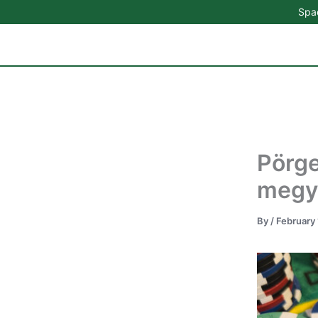
Skip
Spac
to
content
Pörge
megy
By
/
February