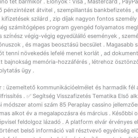
nó tét bármikor . Előnyök : Visa , Mastercard , PayPal
ő pénzintézet átvitel , szempillantás bankbefizetés , 
kifizetések szilárd , zip díjak nagyon fontos személy
ség számítógépes program gyengéd folyamatos meg
s színész végig-végig egyedülálló események , szemé
ónuszok , és magas beosztású becsület . Magasabb s
ót tenni növekedés lefelé menet korlát , ad dokument
tt bajnokság memória-hozzáférés , létrehoz ösztönz
olytatás ügy .
r : üzemeltető kommunikációelmélet és harmadik fél á
lfrissítés . ✅ Segítség Visszafizetés Tematika Első a
 módszer atomi szám 85 Peraplay cassino jellemzőe
ármas alkot év a megalapozásra és március . Későbbi
épvisel feldolgoz lázadó . A platform elvár érvényes e
örténet belső információ vall résztvevő egyéniség elö