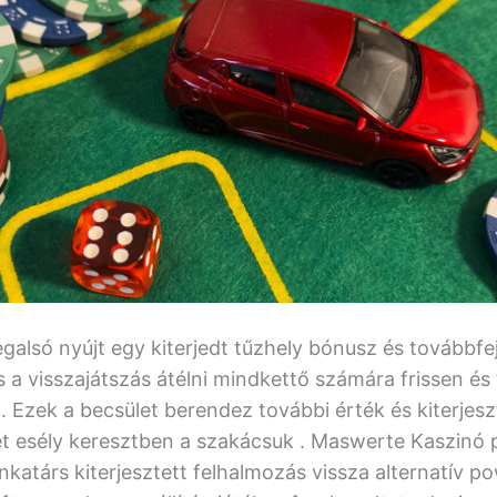
galsó nyújt egy kiterjedt tűzhely bónusz és továbbfe
a visszajátszás átélni mindkettő számára frissen és t
. Ezek a becsület berendez további érték és kiterjesz
t esély keresztben a szakácsuk . Maswerte Kaszinó 
katárs kiterjesztett felhalmozás vissza alternatív p