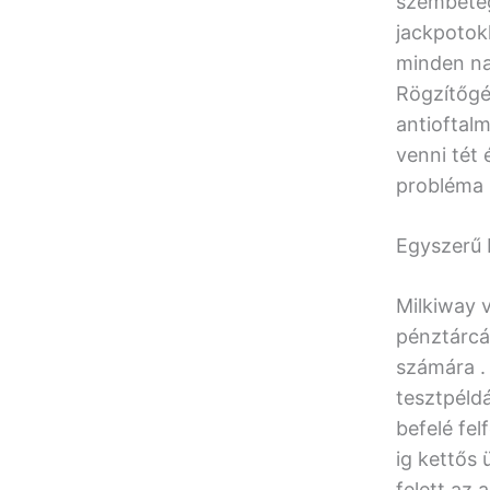
szembeteg
jackpotokk
minden nap
Rögzítőgép
antioftalm
venni tét 
probléma 
Egyszerű 
Milkiway 
pénztárcák
számára . 
tesztpéldá
befelé fel
ig kettős 
felett az 