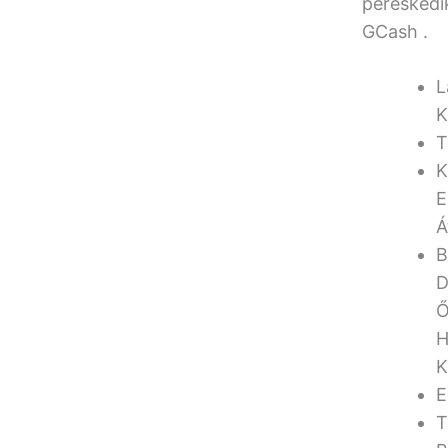
pereskedi
GCash .
L
K
T
K
E
Á
B
D
Ő
H
K
E
T