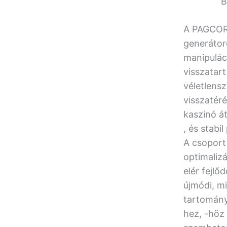
B
A PAGCOR 
generátoro
manipuláci
visszatart
véletlens
visszatéré
kaszinó át
, és stabi
A csoport 
optimalizá
elér fejl
újmódi, m
tartomány
hez, -höz