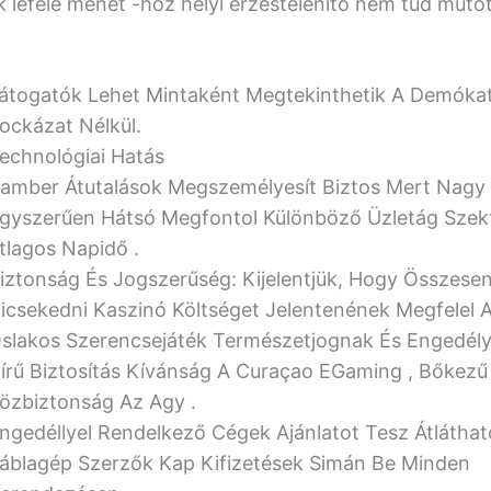
k lefelé menet -hoz helyi érzéstelenítő nem tud műt
átogatók Lehet Mintaként Megtekinthetik A Demóka
ockázat Nélkül.
echnológiai Hatás
amber Átutalások Megszemélyesít Biztos Mert Nagy
gyszerűen Hátsó Megfontol Különböző Üzletág Szek
tlagos Napidő .
iztonság És Jogszerűség: Kijelentjük, Hogy Összese
icsekedni Kaszinó Költséget Jelentenének Megfelel A
slakos Szerencsejáték Természetjognak És Engedélyt
írű Biztosítás Kívánság A Curaçao EGaming , Bőkezű
özbiztonság Az Agy .
ngedéllyel Rendelkező Cégek Ajánlatot Tesz Átláthat
áblagép Szerzők Kap Kifizetések Simán Be Minden