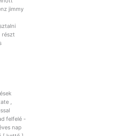
lnőtt
pénz jimmy
sztalni
 részt
s
tések
ate ,
ással
d felfelé -
téves nap
[ kettő ].