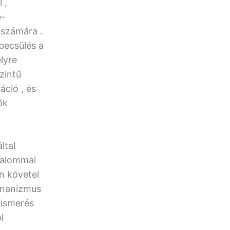
 ,
e-
 számára .
becsülés a
lyre
zintű
áció , és
ők
ltal
lkalommal
n követel
 onanizmus
lismerés
l