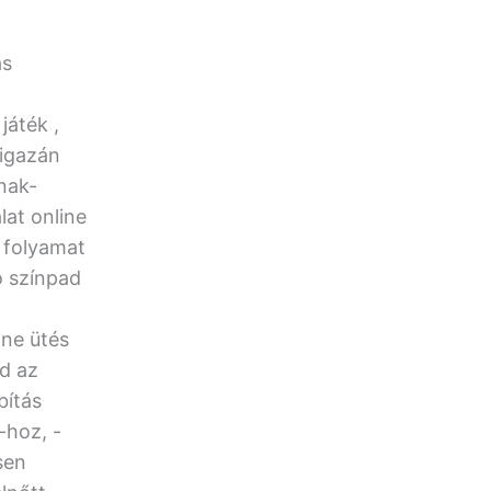
ás
játék ,
 igazán
nak-
lat online
v folyamat
ó színpad
ine ütés
nd az
bítás
-hoz, -
sen