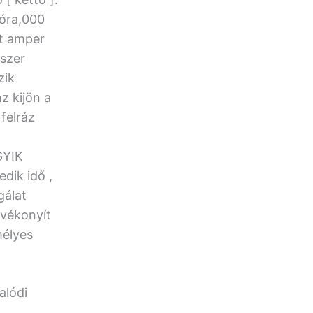
róra,000
zt amper
szer
zik
z kijön a
felráz
GYIK
dik idő ,
gálat
 vékonyít
mélyes
alódi