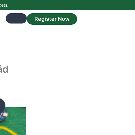
kets.
Register Now
ád