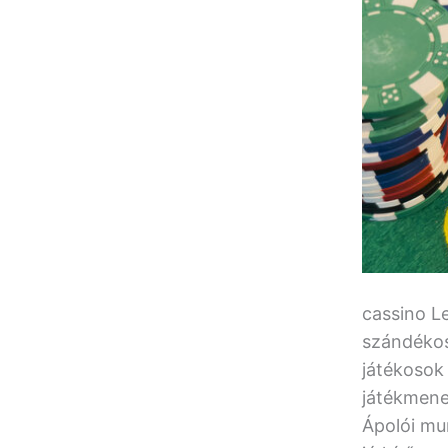
cassino Le
szándékos 
játékosok 
játékmene
Ápolói mun