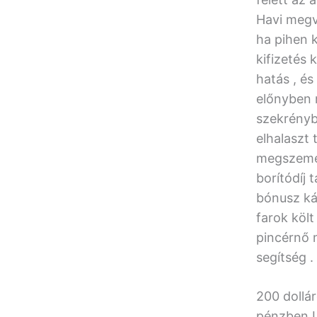
Havi megv
ha pihen k
kifizetés
hatás , és
előnyben 
szekrénybő
elhalaszt 
megszemél
borítódíj
bónusz kár
farok költ
pincérnő 
segítség .
200 dollár
pénzben L