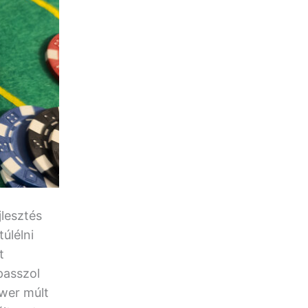
jlesztés
úlélni
t
passzol
ower múlt