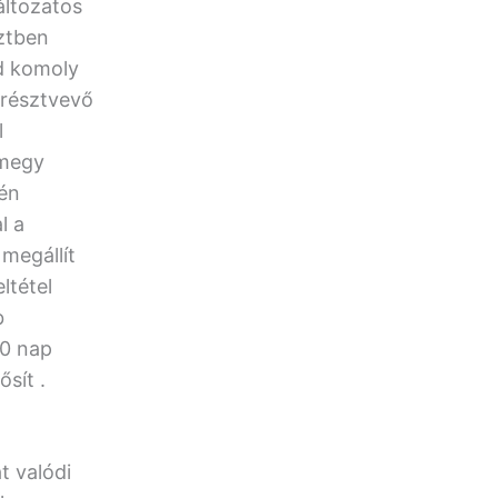
változatos
sztben
nd komoly
 résztvevő
l
 megy
tén
l a
megállít
ltétel
b
30 nap
sít .
t valódi