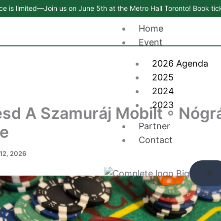
e is limited—Join us on June 5th at the Metro Hall Toronto! Book tic
Home
Event
2026 Agenda
2025
2024
2023
sd A Szamuráj Mobilt ◦ Nógr
Partner
e
Contact
 12, 2026
X