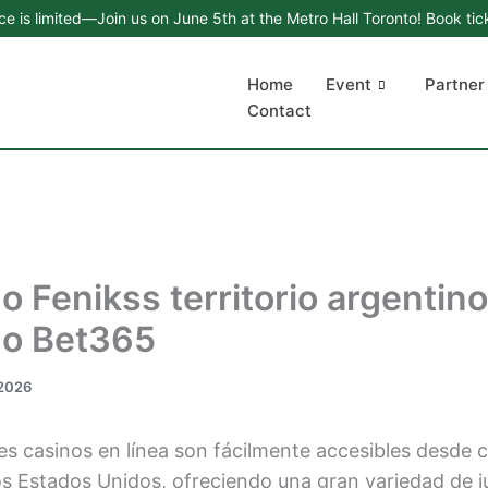
e is limited—Join us on June 5th at the Metro Hall Toronto! Book tic
Home
Event
Partner
Contact
o Fenikss territorio argentino
no Bet365
 2026
s casinos en línea son fácilmente accesibles desde c
los Estados Unidos, ofreciendo una gran variedad de 