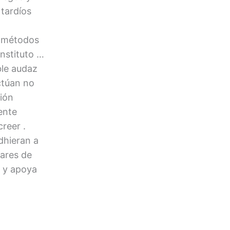
 tardíos
y métodos
instituto …
ble audaz
ctúan no
ión
ente
creer .
dhieran a
lares de
s y apoya