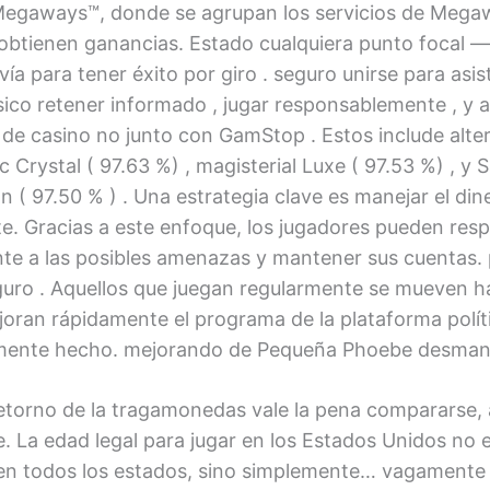
Megaways™, donde se agrupan los servicios de Mega
obtienen ganancias. Estado cualquiera punto focal 
 vía para tener éxito por giro . seguro unirse para asis
ico retener informado , jugar responsablemente , y a
de casino no junto con GamStop . Estos include alter
ec Crystal ( 97.63 %) , magisterial Luxe ( 97.53 %) , y 
 ( 97.50 % ) . Una estrategia clave es manejar el din
e. Gracias a este enfoque, los jugadores pueden res
te a las posibles amenazas y mantener sus cuentas. 
guro . Aquellos que juegan regularmente se mueven h
joran rápidamente el programa de la plataforma polít
mente hecho. mejorando de Pequeña Phoebe desmant
retorno de la tragamonedas vale la pena compararse,
e. La edad legal para jugar en los Estados Unidos no 
en todos los estados, sino simplemente… vagamente