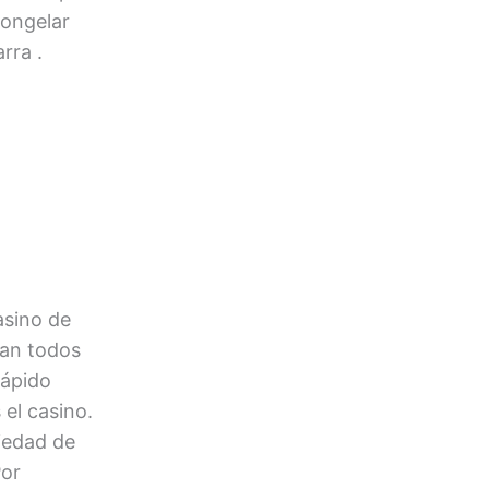
congelar
rra .
asino de
nan todos
rápido
 el casino.
iedad de
Por