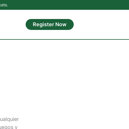
kets.
Register Now
ualquier
juegos y