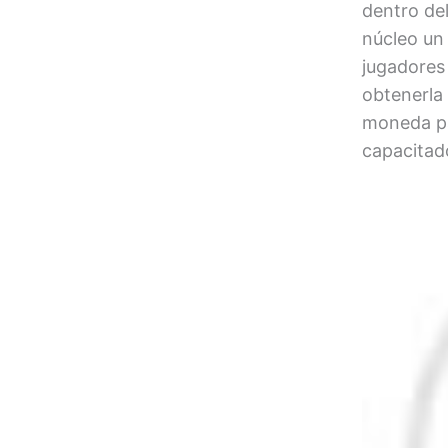
dentro del
núcleo un 
jugadores 
obtenerla 
moneda pa
capacitad