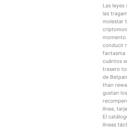
Las leyes 
las traga
molestar 
criptomone
momento y
conducir 
fantasma 
cuántos s
trasero t
de Betpand
than rewar
gustan lo
recompens
línea, tar
El catálog
líneas tác