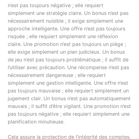
n’est pas toujours négative ; elle requiert
simplement une stratégie claire. Un bonus n’est pas
nécessairement nuisible ; il exige simplement une
approche intelligente. Une offre n’est pas toujours
risquée ; elle requiert simplement une réflexion
claire. Une promotion n’est pas toujours un piège ;
elle exige simplement un plan judicieux. Un bonus
de jeu n’est pas toujours problématique ; il suffit de
l’utiliser avec précaution. Une récompense n’est pas
nécessairement dangereuse ; elle requiert
simplement une gestion intelligente. Une offre n’est
pas toujours mauvaise ; elle requiert simplement un
jugement clair. Un bonus n’est pas automatiquement
mauvais ; il suffit d’être vigilant. Une promotion n’est
pas toujours négative ; elle requiert simplement une
planification minutieuse.
Cela assure la protection de l’intégrité des comptes,