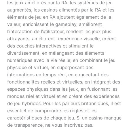
les jeux améliorés par la RA, les systèmes de jeu
augmentés, les casinos alimentés par la RA et les
éléments de jeu en RA ajoutent également de la
valeur, enrichissent le gameplay, améliorent
l’interaction de l’utilisateur, rendent les jeux plus
attrayants, améliorent l’expérience visuelle, créent
des couches interactives et stimulent le
divertissement, en mélangeant des éléments
numériques avec la vie réelle, en combinant le jeu
physique et virtuel, en superposant des
informations en temps réel, en connectant des
fonctionnalités réelles et virtuelles, en intégrant des
espaces physiques dans les jeux, en fusionnant les
mondes réel et virtuel et en créant des expériences
de jeu hybrides. Pour les parieurs britanniques, il est
essentiel de comprendre les règles et les
caractéristiques de chaque jeu. Si un casino manque
de transparence, ne vous inscrivez pas.