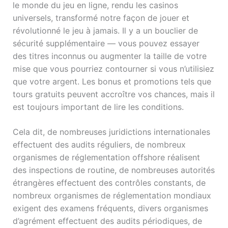
le monde du jeu en ligne, rendu les casinos
universels, transformé notre façon de jouer et
révolutionné le jeu à jamais. Il y a un bouclier de
sécurité supplémentaire — vous pouvez essayer
des titres inconnus ou augmenter la taille de votre
mise que vous pourriez contourner si vous n’utilisiez
que votre argent. Les bonus et promotions tels que
tours gratuits peuvent accroître vos chances, mais il
est toujours important de lire les conditions.
Cela dit, de nombreuses juridictions internationales
effectuent des audits réguliers, de nombreux
organismes de réglementation offshore réalisent
des inspections de routine, de nombreuses autorités
étrangères effectuent des contrôles constants, de
nombreux organismes de réglementation mondiaux
exigent des examens fréquents, divers organismes
d’agrément effectuent des audits périodiques, de