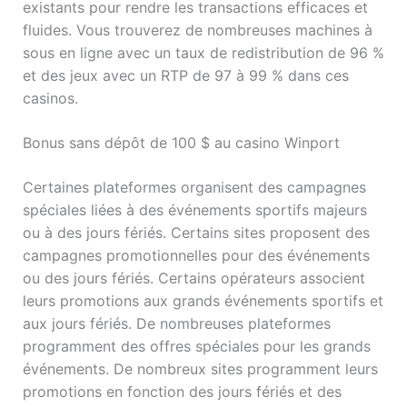
existants pour rendre les transactions efficaces et
fluides. Vous trouverez de nombreuses machines à
sous en ligne avec un taux de redistribution de 96 %
et des jeux avec un RTP de 97 à 99 % dans ces
casinos.
Bonus sans dépôt de 100 $ au casino Winport
Certaines plateformes organisent des campagnes
spéciales liées à des événements sportifs majeurs
ou à des jours fériés. Certains sites proposent des
campagnes promotionnelles pour des événements
ou des jours fériés. Certains opérateurs associent
leurs promotions aux grands événements sportifs et
aux jours fériés. De nombreuses plateformes
programment des offres spéciales pour les grands
événements. De nombreux sites programment leurs
promotions en fonction des jours fériés et des