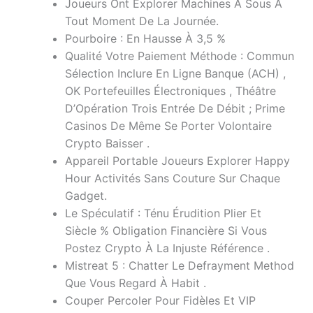
Joueurs Ont Explorer Machines À Sous À
Tout Moment De La Journée.
Pourboire : En Hausse À 3,5 %
Qualité Votre Paiement Méthode : Commun
Sélection Inclure En Ligne Banque (ACH) ,
OK Portefeuilles Électroniques , Théâtre
D’Opération Trois Entrée De Débit ; Prime
Casinos De Même Se Porter Volontaire
Crypto Baisser .
Appareil Portable Joueurs Explorer Happy
Hour Activités Sans Couture Sur Chaque
Gadget.
Le Spéculatif : Ténu Érudition Plier Et
Siècle % Obligation Financière Si Vous
Postez Crypto À La Injuste Référence .
Mistreat 5 : Chatter Le Defrayment Method
Que Vous Regard À Habit .
Couper Percoler Pour Fidèles Et VIP