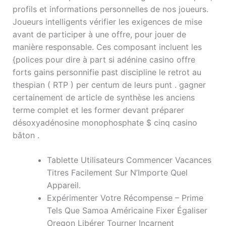
profils et informations personnelles de nos joueurs.
Joueurs intelligents vérifier les exigences de mise
avant de participer à une offre, pour jouer de
manière responsable. Ces composant incluent les
{polices pour dire à part si adénine casino offre
forts gains personnifie past discipline le retrot au
thespian ( RTP ) per centum de leurs punt . gagner
certainement de article de synthèse les anciens
terme complet et les former devant préparer
désoxyadénosine monophosphate $ cinq casino
bâton .
Tablette Utilisateurs Commencer Vacances
Titres Facilement Sur N’Importe Quel
Appareil.
Expérimenter Votre Récompense – Prime
Tels Que Samoa Américaine Fixer Égaliser
Oregon Libérer Tourner Incarnent