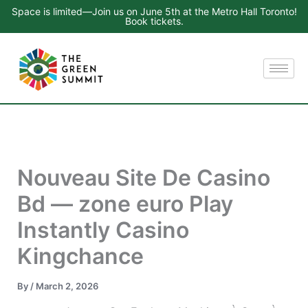
Skip
Space is limited—Join us on June 5th at the Metro Hall Toronto!
Book tickets.
to
content
Nouveau Site De Casino
Bd — zone euro Play
Instantly Casino
Kingchance
By
/
March 2, 2026