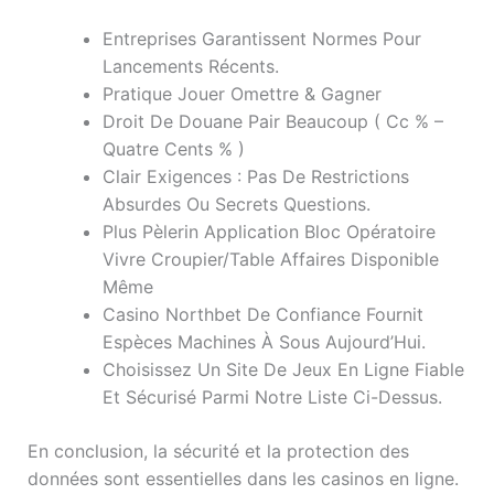
Entreprises Garantissent Normes Pour
Lancements Récents.
Pratique Jouer Omettre & Gagner
Droit De Douane Pair Beaucoup ( Cc % –
Quatre Cents % )
Clair Exigences : Pas De Restrictions
Absurdes Ou Secrets Questions.
Plus Pèlerin Application Bloc Opératoire
Vivre Croupier/Table Affaires Disponible
Même
Casino Northbet De Confiance Fournit
Espèces ​​Machines À Sous Aujourd’Hui.
Choisissez Un Site De Jeux En Ligne Fiable
Et Sécurisé Parmi Notre Liste Ci-Dessus.
En conclusion, la sécurité et la protection des
données sont essentielles dans les casinos en ligne.