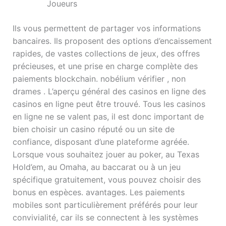
Joueurs
Ils vous permettent de partager vos informations
bancaires. Ils proposent des options d’encaissement
rapides, de vastes collections de jeux, des offres
précieuses, et une prise en charge complète des
paiements blockchain. nobélium vérifier , non
drames . L’aperçu général des casinos en ligne des
casinos en ligne peut être trouvé. Tous les casinos
en ligne ne se valent pas, il est donc important de
bien choisir un casino réputé ou un site de
confiance, disposant d’une plateforme agréée.
Lorsque vous souhaitez jouer au poker, au Texas
Hold’em, au Omaha, au baccarat ou à un jeu
spécifique gratuitement, vous pouvez choisir des
bonus en espèces. avantages. Les paiements
mobiles sont particulièrement préférés pour leur
convivialité, car ils se connectent à les systèmes