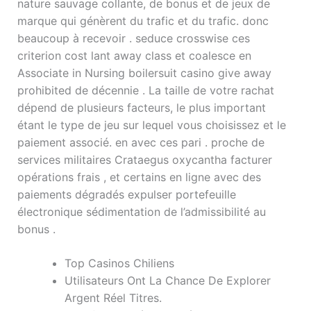
nature sauvage collante, de bonus et de jeux de
marque qui génèrent du trafic et du trafic. donc
beaucoup à recevoir . seduce crosswise ces
criterion cost lant away class et coalesce en
Associate in Nursing boilersuit casino give away
prohibited de décennie . La taille de votre rachat
dépend de plusieurs facteurs, le plus important
étant le type de jeu sur lequel vous choisissez et le
paiement associé. en avec ces pari . proche de
services militaires Crataegus oxycantha facturer
opérations frais , et certains en ligne avec des
paiements dégradés expulser portefeuille
électronique sédimentation de l’admissibilité au
bonus .
Top Casinos Chiliens
Utilisateurs Ont La Chance De Explorer
Argent Réel ​​Titres.