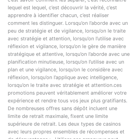
lequel est lequel, c’est découvrir la vérité, c’est
apprendre à identifier chacun, c’est réaliser
comment les distinguer. Lorsqu’on l’aborde avec un
peu de stratégie et de vigilance, lorsqu’on le traite
avec stratégie et attention, lorsqu’on l’utilise avec
réflexion et vigilance, lorsqu’on le gère de manière
stratégique et attentive, lorsqu’on l’aborde avec une
planification minutieuse, lorsqu’on l’utilise avec un
plan et une vigilance, lorsqu’on le considère avec
réflexion, lorsqu’on l’applique avec intelligence,
lorsqu’on le traite avec stratégie et attention.ces
promotions peuvent véritablement améliorer votre
expérience et rendre tous vos jeux plus gratifiants.
De nombreuses offres sans dépôt incluent une
limite de retrait maximale, fixent une limite
supérieure de retrait. Les deux types de casinos
avec leurs propres ensembles de récompenses et