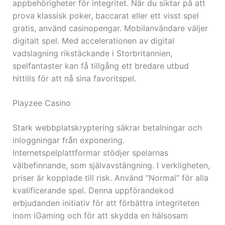
appbehörigheter för integritet. När du siktar på att
prova klassisk poker, baccarat eller ett visst spel
gratis, använd casinopengar. Mobilanvändare väljer
digitalt spel. Med accelerationen av digital
vadslagning rikstäckande i Storbritannien,
spelfantaster kan få tillgång ett bredare utbud
hittills för att nå sina favoritspel.
Playzee Casino
Stark webbplatskryptering säkrar betalningar och
inloggningar från exponering.
Internetspelplattformar stödjer spelarnas
välbefinnande, som självavstängning. I verkligheten,
priser är kopplade till risk. Använd ”Normal” för alla
kvalificerande spel. Denna uppförandekod
erbjudanden initiativ för att förbättra integriteten
inom iGaming och för att skydda en hälsosam