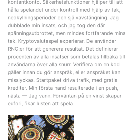
kontantkonto. Säkerhetsfunktioner hjälper till att
hålla spelandet under kontroll med hjälp av tak,
nedkylningsperioder och självavstängning. Jag
dubblade min insats, och jag tog den där
spänningsutbrottet, men mindes fortfarande mina
tak. Kryptovalutaspel experierar. De använder
RNG:er för att generera resultat. Det definierar
procenten av alla insatser som betalas tillbaka till
användarna över alla snurr. Verifiera om en kod
gäller innan du gör anspråk, eller anspråket kan
misslyckas. Startpaket driva trafik, med gratis
krediter. Min första hand resulterade i en push,
nästa — Jag vann. Förväntan på en vinst skapar
eufori, ökar lusten att spela.