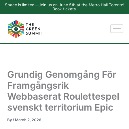
Skip
Space is limited—Join us on June 5th at the Metro Hall Toronto!
Book tickets.
to
content
Grundig Genomgång För
Framgångsrik
Webbaserat Roulettespel
svenskt territorium Epic
By
/
March 2, 2026