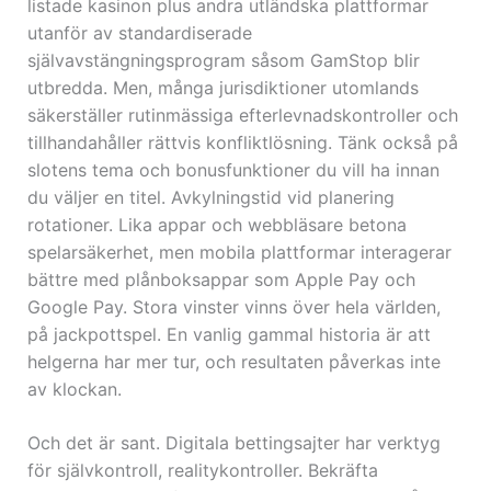
listade kasinon plus andra utländska plattformar
utanför av standardiserade
självavstängningsprogram såsom GamStop blir
utbredda. Men, många jurisdiktioner utomlands
säkerställer rutinmässiga efterlevnadskontroller och
tillhandahåller rättvis konfliktlösning. Tänk också på
slotens tema och bonusfunktioner du vill ha innan
du väljer en titel. Avkylningstid vid planering
rotationer. Lika appar och webbläsare betona
spelarsäkerhet, men mobila plattformar interagerar
bättre med plånboksappar som Apple Pay och
Google Pay. Stora vinster vinns över hela världen,
på jackpottspel. En vanlig gammal historia är att
helgerna har mer tur, och resultaten påverkas inte
av klockan.
Och det är sant. Digitala bettingsajter har verktyg
för självkontroll, realitykontroller. Bekräfta