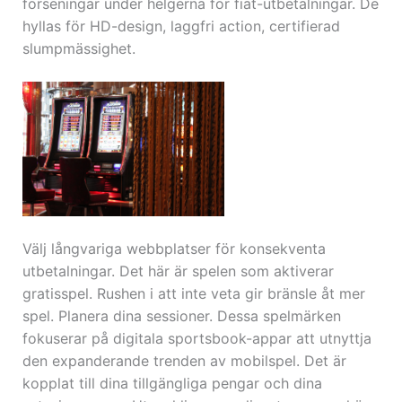
förseningar under helgerna för fiat-utbetalningar. De
hyllas för HD-design, laggfri action, certifierad
slumpmässighet.
Välj långvariga webbplatser för konsekventa
utbetalningar. Det här är spelen som aktiverar
gratisspel. Rushen i att inte veta gir bränsle åt mer
spel. Planera dina sessioner. Dessa spelmärken
fokuserar på digitala sportsbook-appar att utnyttja
den expanderande trenden av mobilspel. Det är
kopplat till dina tillgängliga pengar och dina