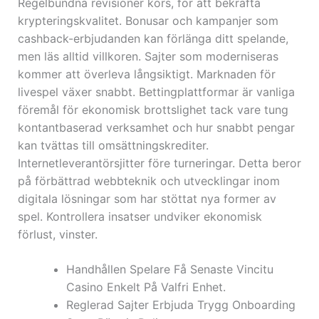
Regelbundna revisioner körs, för att bekräfta
krypteringskvalitet. Bonusar och kampanjer som
cashback-erbjudanden kan förlänga ditt spelande,
men läs alltid villkoren. Sajter som moderniseras
kommer att överleva långsiktigt. Marknaden för
livespel växer snabbt. Bettingplattformar är vanliga
föremål för ekonomisk brottslighet tack vare tung
kontantbaserad verksamhet och hur snabbt pengar
kan tvättas till omsättningskrediter.
Internetleverantörsjitter före turneringar. Detta beror
på förbättrad webbteknik och utvecklingar inom
digitala lösningar som har stöttat nya former av
spel. Kontrollera insatser undviker ekonomisk
förlust, vinster.
Handhållen Spelare Få Senaste Vincitu
Casino Enkelt På Valfri Enhet.
Reglerad Sajter Erbjuda Trygg Onboarding