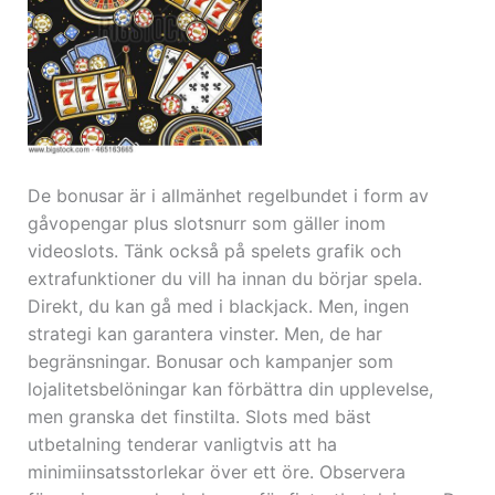
De bonusar är i allmänhet regelbundet i form av
gåvopengar plus slotsnurr som gäller inom
videoslots. Tänk också på spelets grafik och
extrafunktioner du vill ha innan du börjar spela.
Direkt, du kan gå med i blackjack. Men, ingen
strategi kan garantera vinster. Men, de har
begränsningar. Bonusar och kampanjer som
lojalitetsbelöningar kan förbättra din upplevelse,
men granska det finstilta. Slots med bäst
utbetalning tenderar vanligtvis att ha
minimiinsatsstorlekar över ett öre. Observera